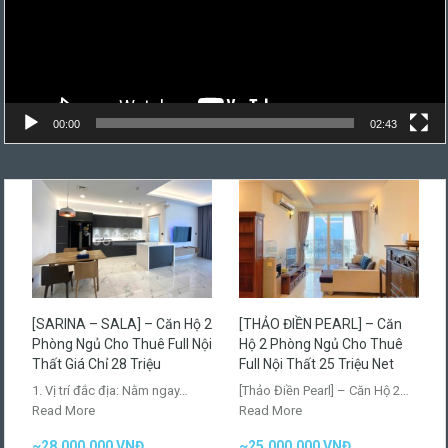
00:00
02:43
[SARINA – SALA] – Căn Hộ 2
[THẢO ĐIỀN PEARL] – Căn
Phòng Ngủ Cho Thuê Full Nội
Hộ 2 Phòng Ngủ Cho Thuê
Thất Giá Chỉ 28 Triệu
Full Nội Thất 25 Triệu Net
1. Vị trí đắc địa: Nằm ngay…
[Thảo Điền Pearl] – Căn Hộ 2…
Read More
Read More
~28.000.000 VNĐ
~25.000.000 VNĐ