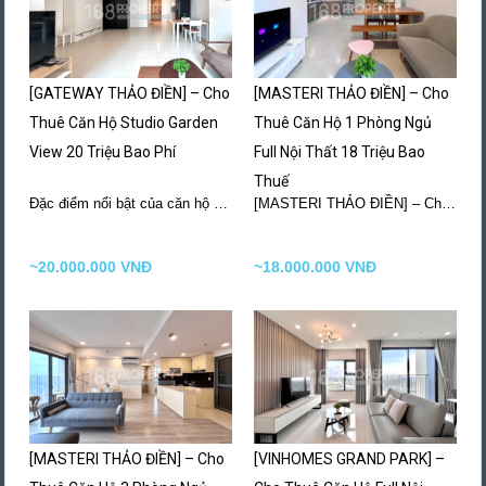
[GATEWAY THẢO ĐIỀN] – Cho
[MASTERI THẢO ĐIỀN] – Cho
Thuê Căn Hộ Studio Garden
Thuê Căn Hộ 1 Phòng Ngủ
View 20 Triệu Bao Phí
Full Nội Thất 18 Triệu Bao
Thuế
Đặc điểm nổi bật của căn hộ cho thuê…
More Details
[MASTERI THẢO ĐIỀN] – Cho Thuê Căn Hộ 1…
~20.000.000 VNĐ
~18.000.000 VNĐ
[MASTERI THẢO ĐIỀN] – Cho
[VINHOMES GRAND PARK] –