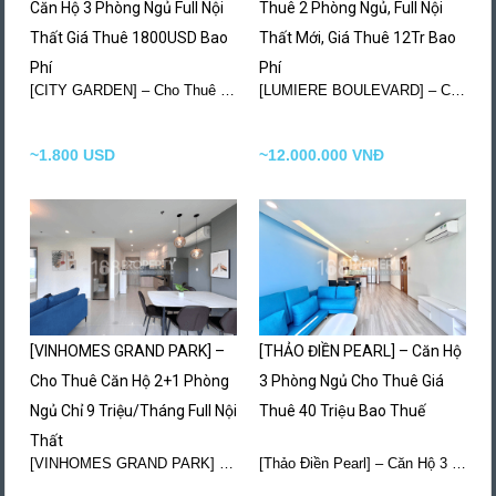
Căn Hộ 3 Phòng Ngủ Full Nội
Thuê 2 Phòng Ngủ, Full Nội
Thất Giá Thuê 1800USD Bao
Thất Mới, Giá Thuê 12Tr Bao
Phí
Phí
[CITY GARDEN] – Cho Thuê Căn Hộ 3 Phòng…
More Details
[LUMIERE BOULEVARD] – Căn Hộ Cho Thuê Chỉ 12…
~1.800 USD
~12.000.000 VNĐ
[VINHOMES GRAND PARK] –
[THẢO ĐIỀN PEARL] – Căn Hộ
Cho Thuê Căn Hộ 2+1 Phòng
3 Phòng Ngủ Cho Thuê Giá
Ngủ Chỉ 9 Triệu/Tháng Full Nội
Thuê 40 Triệu Bao Thuế
Thất
[VINHOMES GRAND PARK] – Cho Thuê Căn Hộ 2+1…
More Details
[Thảo Điền Pearl] – Căn Hộ 3 Phòng Ngủ…