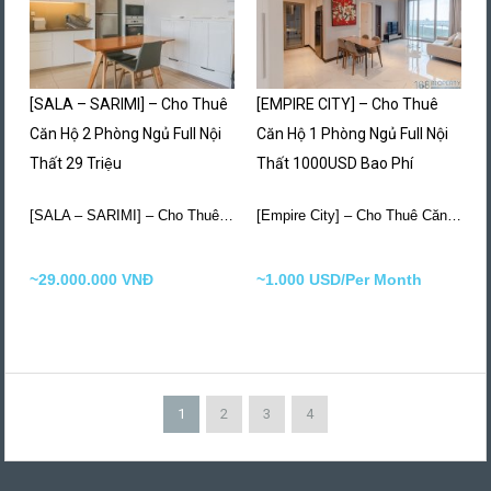
[SALA – SARIMI] – Cho Thuê
[EMPIRE CITY] – Cho Thuê
Căn Hộ 2 Phòng Ngủ Full Nội
Căn Hộ 1 Phòng Ngủ Full Nội
Thất 29 Triệu
Thất 1000USD Bao Phí
[SALA – SARIMI] – Cho Thuê Căn Hộ 2…
More Details
[Empire City] – Cho Thuê Căn Hộ 1 Phòng…
~29.000.000 VNĐ
~1.000 USD/Per Month
1
2
3
4