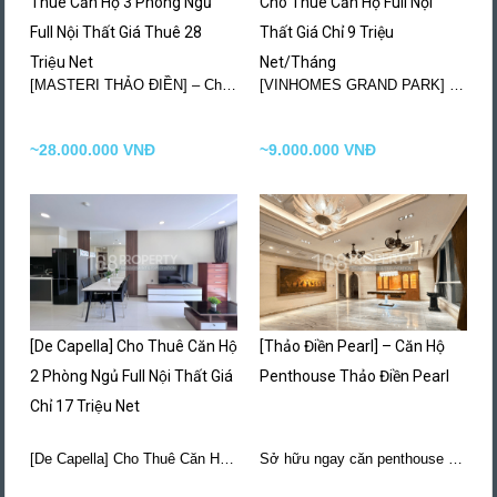
Thuê Căn Hộ 3 Phòng Ngủ
Cho Thuê Căn Hộ Full Nội
Full Nội Thất Giá Thuê 28
Thất Giá Chỉ 9 Triệu
Triệu Net
Net/Tháng
[MASTERI THẢO ĐIỀN] – Cho Thuê Căn Hộ 3…
More Details
[VINHOMES GRAND PARK] – Cho Thuê Căn Hộ 2+1…
~28.000.000 VNĐ
~9.000.000 VNĐ
[De Capella] Cho Thuê Căn Hộ
[Thảo Điền Pearl] – Căn Hộ
2 Phòng Ngủ Full Nội Thất Giá
Penthouse Thảo Điền Pearl
Chỉ 17 Triệu Net
[De Capella] Cho Thuê Căn Hộ 2 Phòng Ngủ…
More Details
Sở hữu ngay căn penthouse đẳng cấp, diện tích…