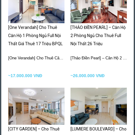
[One Verandah] Cho Thuê
[THẢO ĐIỀN PEARL] – Căn Hộ
Căn Hộ 1 Phòng Ngủ Full Nội
2 Phòng Ngủ Cho Thuê Full
Thất Giá Thuê 17 Triệu BPQL
Nội Thất 26 Triệu
[One Verandah] Cho Thuê Căn Hộ 1 Phòng Ngủ…
More Details
[Thảo Điền Pearl] – Căn Hộ 2 Phòng Ngủ…
~17.000.000 VNĐ
~26.000.000 VNĐ
[CITY GARDEN] – Cho Thuê
[LUMIERE BOULEVARD] – Cho